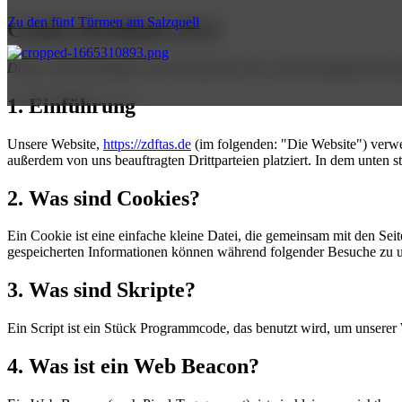
Zu den fünf Türmen am Salzquell
Cookie-Richtlinie (EU)
Diese Cookie-Richtlinie wurde zuletzt am 30.12.2025 aktualisiert u
1. Einführung
Unsere Website,
https://zdftas.de
(im folgenden: "Die Website") verwe
außerdem von uns beauftragten Drittparteien platziert. In dem unte
2. Was sind Cookies?
Ein Cookie ist eine einfache kleine Datei, die gemeinsam mit den S
gespeicherten Informationen können während folgender Besuche zu un
3. Was sind Skripte?
Ein Script ist ein Stück Programmcode, das benutzt wird, um unserer 
4. Was ist ein Web Beacon?