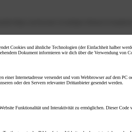
nd gilt für Bürger und Einwohner mit ständigem Wohnsitz im Europäisch
ndet Cookies und ähnliche Technologien (der Einfachheit halber werd
n stehendem Dokument informieren wir dich über die Verwendung von Co
eiten einer Internetadresse versendet und vom Webbrowser auf dem PC o
seren oder den Servern relevanter Drittanbieter gesendet werden.
Website Funktionalität und Interaktivität zu ermöglichen. Dieser Code 