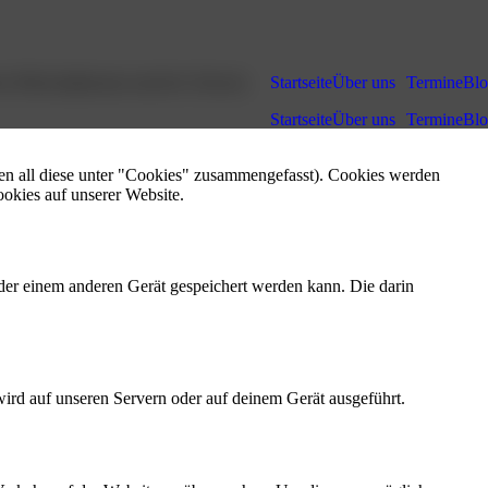
en Wirtschaftsraum und der Schweiz.
Startseite
Über uns
Termine
Bl
Startseite
Über uns
Termine
Bl
en all diese unter "Cookies" zusammengefasst). Cookies werden
okies auf unserer Website.
der einem anderen Gerät gespeichert werden kann. Die darin
wird auf unseren Servern oder auf deinem Gerät ausgeführt.